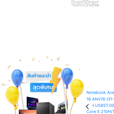
No
Ge
Ul
SSD