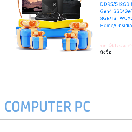
WU
ราคา
สั่ง