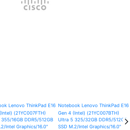
E16
Notebook Lenovo ThinkPad E16
Notebook Lenovo Th
Gen 4 (Intel) (21YC007BTH)
Gen 4 (Intel) (21YC0
GB
Ultra 5 325/32GB DDR5/512GB
Ultra 5 325/16GB D
SSD M.2/Intel Graphics/16.0"
SSD M.2/Intel Graphic