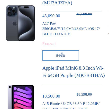
(MU7A3ZP/A)
46,500.00
43,090.00
A17 Pro/
256GB/6.7"/12.0MP/48.0MP/ iOS 17/
BLUE TITANIUM
Exc.vat
สั่งซื้อ
Apple iPad Mini6 8.3 Inch Wi-
Fi 64GB Purple (MK7R3TH/A)
18,598.00
18,500.00
A15 Bionic / 64GB / 8.3"/ F 12.0MP /
B 12.0MP / iPadOS 15 / Wi-Fi