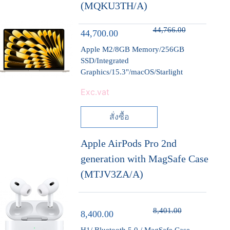
(MQKU3TH/A)
44,766.00
44,700.00
Apple M2/8GB Memory/256GB
SSD/Integrated
Graphics/15.3"/macOS/Starlight
Exc.vat
สั่งซื้อ
Apple AirPods Pro 2nd
generation with MagSafe Case
(MTJV3ZA/A)
8,401.00
8,400.00
H1/ Bluetooth 5.0 / MagSafe Case